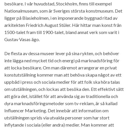
besökare. I vår huvudstad, Stockholm, finns till exempel
Nationalmuseum, som är Sveriges största konstmuseum. Det
ligger på Blasieholmen, i en imponerande byggnad ritad av
arkitekten Friedrich August Stüler. Här hittar man konst från
1500-talet fram till 1900-talet, bland annat verk som varit i
Gustav Vasas ägo.
De flesta av dessa museer lever på sina rykten, och behöver
inte lägga ned mycket tid och energi på marknadsföring för
att locka besökare. Om man däremot arrangerar en privat
konstutställning kommer man att behöva skapa något av ett
uppbåd i press och sociala medier för att folk ska höra talas
om utställningen, och lockas att besöka den. Ett effektivt sätt
att göra det, istället för att använda sig av traditionella och
dyra marknadsföringsmetoder som tv-reklam, är så kallad
Influencer Marketing
. Det innebär att information om
utställningen sprids via utvalda personer som har stort
inflytande i sociala (eller andra) medier. Man kommer att